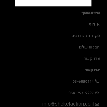
מידע נוסף
אודות
לקוחות מרוצים
הבלוג שלנו
צרו קשר
צרו קשר
03-6850114
054-753-9997
info@shekefaction.co.il