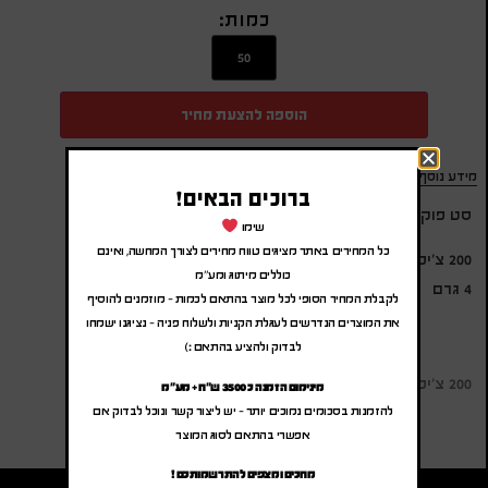
כמות:
הוספה להצעת מחיר
מידע נוסף
ברוכים הבאים!
סט פוקר 200 צ'יפים באריזת מתנה
שימו
כל המחירים באתר מציגים טווח מחירים לצורך המחשה, ואינם
200 צ'יפים
כוללים מיתוג ומע"מ
4 גרם
לקבלת המחיר הסופי לכל מוצר בהתאם לכמות – מוזמנים להוסיף
את המוצרים הנדרשים לעגלת הקניות ולשלוח פניה – נציגנו ישמחו
לבדוק ולהציע בהתאם :)
200 צ'יפים
מינימום הזמנה כ 3500 ש"ח + מע"מ
להזמנות בסכומים נמוכים יותר – יש ליצור קשר ונוכל לבדוק אם
אפשרי בהתאם לסוג המוצר
מחכים ומצפים להתרשמותכם !