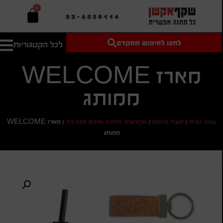
0
03-6850114
לחצו לחיפוש מתקדם
לכל הקטגוריות
טקסט חופשי
מחיר מיני'
חיפוש
לחיפוש
בהתאמה
מארז WELCOME
אישית
ממותג
מחיר מקס'
חיפוש
עמוד הבית
/
מוצרי פרסום
/
אקולוגיה, מיחזור ואיכות הסביבה
/
מארז WELCOME
ממותג