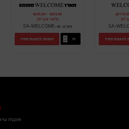
WELC
מארז WELCOME ממותג
₪
45.00
-
₪
54.00
₪
110.0
ע"מ)
(לפני מע"מ)
SA-WELCOME-15
SA-WELC
 להצעת מחיר
הוספה להצעת מחיר
ה
ותקבלו עדכו