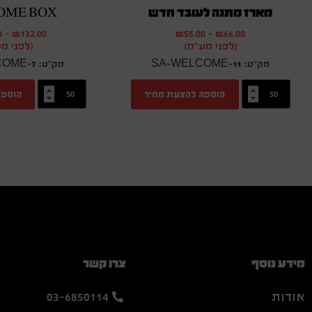
מארז מתנה לעובד חדש
OME BOX
0
-
₪
132.00
₪
55.00
-
₪
66.00
(לפני מע"מ)
(לפני מ
OME-7
SA-WELCOME-11
הוספה להצעת מחיר
הוספה
מידע נוסף
צרו קשר
אודות
03-6850114