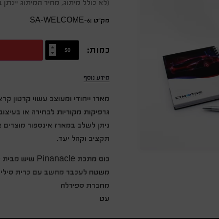
(לא כולל מיתוג, מחיר המיתוג יינת
מק״ט :SA-WELCOME-6
כמות:
מידע נוסף
מארז ייחודי ומעוצב עשוי קרטון קרא
גרפיקות מקוריות לבחירה או בעיצוב
ניתן לשלב במארז אינספור מוצרים 
תקציב וקהל יעד.
כוס מתכת Pinanacle שיש מבית CONTIGO
משטח לעכבר מחשב עם כרית סיליק
מחברת ספירלה
עט