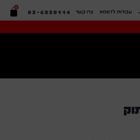
0
03-6850114
עבודות לדוגמא
צרו קשר
יפוש בהתאמה אישית
וק