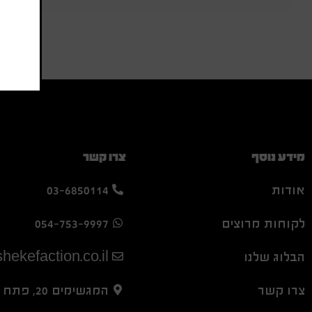
מידע נוסף
צרו קשר
אודות
03-6850114
לקוחות מרוצים
054-753-9997
הבלוג שלנו
hekefaction.co.il
צרו קשר
המגשימים 20, פתח תקווה