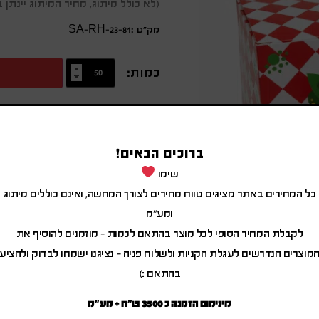
(לא כולל מיתוג, מחיר המיתוג יינת
מק״ט :SA-RH-23-81
כמות:
מידע נוסף
מארז חגיגי וצבעוני במיתוג אישי
ברוכים הבאים!
המארז כולל:
שימו
● יערת דבש 350 גרם במארז קריסטלי "משק חיון"
כל המחירים באתר מציגים טווח מחירים לצורך המחשה, ואינם כוללים מיתוג
● תפוח עץ PU לחיץ,
ומע"מ
למשחק והפגת מתחים.
לקבלת המחיר הסופי לכל מוצר בהתאם לכמות – מוזמנים להוסיף את
באישור מכון התקנים.
מוצרים הנדרשים לעגלת הקניות ולשלוח פניה – נציגנו ישמחו לבדוק ולהציע
גודל המוצר: Ø 70 מ”מ.
בהתאם :)
המחיר אינו כולל מע"מ ומתייחס להזמנת מינ
מינימום הזמנה כ 3500 ש"ח + מע"מ
מוצר שאזל יוחלף בשווה ערך