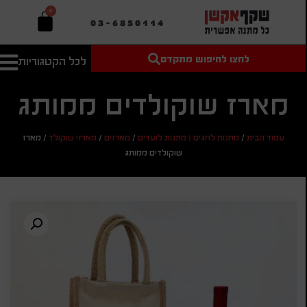
0
03-6850114
לחצו לחיפוש מתקדם
לכל הקטגוריות
טקסט חופשי
מחיר מיני'
חיפוש
לחיפוש
בהתאמה
מארז שוקולדים ממותג
אישית
מחיר מקס'
עמוד הבית
/
מתנות לחגים | מתנות לועדים
/
מארזים
/
מארזי שוקולד
/
מארז
חיפוש
שוקולדים ממותג