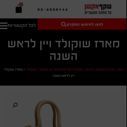
0
03-6850114
לחצו לחיפוש מתקדם
לכל הקטגוריות
טקסט חופשי
מחיר מיני'
חיפוש
לחיפוש
בהתאמה
מארז שוקולד ויין לראש
אישית
השנה
מחיר מקס'
חיפוש
עמוד הבית
/
מתנות לחגים | מתנות לועדים
/
מארזים
/
מארזי שוקולד
/
מארז שוקולד
ויין לראש השנה