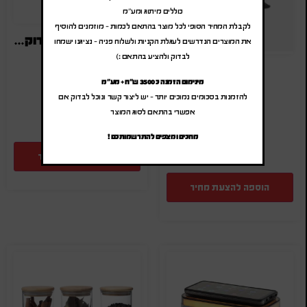
כוללים מיתוג ומע"מ
לקבלת המחיר הסופי לכל מוצר בהתאם לכמות – מוזמנים להוסיף
סט שתי קוביות לפירוק והרכבה
את המוצרים הנדרשים לעגלת הקניות ולשלוח פניה – נציגנו ישמחו
לבדוק ולהציע בהתאם :)
₪
30.00
-
₪
36.00
כסא 3 רגליים
(לפני מע"מ)
מינימום הזמנה כ 3500 ש"ח + מע"מ
₪
45.00
-
₪
54.00
SA-7512
להזמנות בסכומים נמוכים יותר – יש ליצור קשר ונוכל לבדוק אם
(לפני מע"מ)
אפשרי בהתאם לסוג המוצר
SA-12262
מחכים ומצפים להתרשמותכם !
הוספה להצעת מחיר
הוספה להצעת מחיר