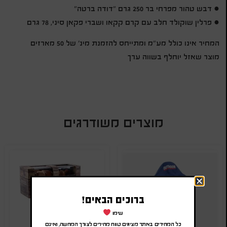
● דבש טהור מפרחי בר 250 גרם "דודה ברטה"
● פרלין שוקולד חלב עם קרם קקאו ושברי פקאן סיני, 78 גרם
המחיר אינו כולל מע"מ ומתייחס להזמנת מינ' של 50 מארזים
מוצר שאזל יוחלף בשווה ערך
מוצרים משודרגים
ברוכים הבאים!
שימו
כל המחירים באתר מציגים טווח מחירים לצורך המחשה, ואינם