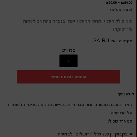
₪
70.00
-
₪
84.00
(לפני מע"מ)
(לא כולל מיתוג, מחיר המיתוג יינתן בנפרד בהתאם לכמות
ולגרפיקה)
מק״ט :SA-RH-24-07
כמות:
הוספה להצעת מחיר
מידע נוסף
מארז כותנה משולב יוטה עם ידיות נשיאה ומחיצה פנימית לשמירה
על התכולה
המארז מכיל:
● בקבוק יין 750 מ"ל "ירושלים" לבחירה