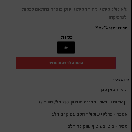
(לא כולל מיתוג, מחיר המיתוג יינתן בנפרד בהתאם לכמות
ולגרפיקה)
מק״ט :SA-G-2632
כמות:
הוספה להצעת מחיר
מידע נוסף
מארז סאן לבן
יין אדום ישראלי, קברנה סובניון, 750 מל', משק 33
אמבר – פרליני שוקולד חלב עם קרם חלב
ספיר – בוטן בעיטוף שוקולד חלב