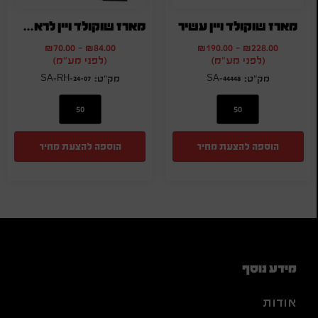
מארז שוקולד ויין עשיר
מארז שוקולד ויין לראש השנה
₪
70.00
-
₪
84.00
₪
190.00
-
₪
228.00
(לפני מע"מ)
(לפני מע"מ)
SA-RH-24-07
SA-44448
הוספה להצעת מחיר
הוספה להצעת מחיר
מידע נוסף
אודות