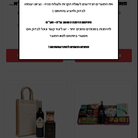
מארז שוקולד איכותי
מארזים יוקרתיים לראש השנה
את המוצרים הנדרשים לעגלת הקניות ולשלוח פניה – נציגנו ישמחו
לבדוק ולהציע בהתאם :)
₪
215.00
-
₪
258.00
₪
210.00
-
₪
252.00
(לפני מע"מ)
(לפני מע"מ)
מינימום הזמנה כ 3500 ש"ח + מע"מ
SA-RH-25-19
SA-G-2647
להזמנות בסכומים נמוכים יותר – יש ליצור קשר ונוכל לבדוק אם
אפשרי בהתאם לסוג המוצר
מחכים ומצפים להתרשמותכם !
הוספה להצעת מחיר
הוספה להצעת מחיר