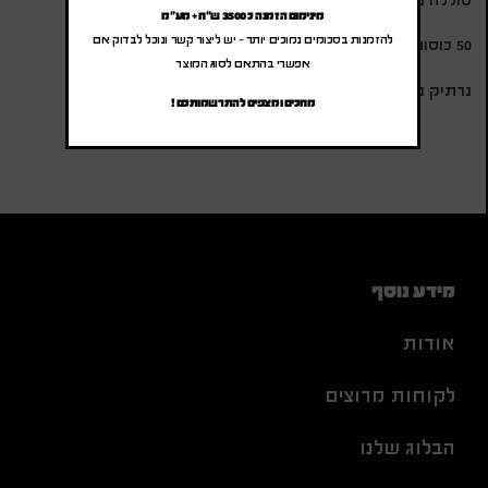
מינימום הזמנה כ 3500 ש"ח + מע"מ
להזמנות בסכומים נמוכים יותר – יש ליצור קשר ונוכל לבדוק אם
50 כוסות קפה במזיגה של מים חמים.
אפשרי בהתאם לסוג המוצר
נרתיק נשיאה, אריזת מתנה.
מחכים ומצפים להתרשמותכם !
מידע נוסף
אודות
לקוחות מרוצים
הבלוג שלנו