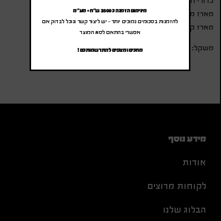
כדורי חמאת בוטנים ושוקולד כ 55- גרם
מינימום הזמנה כ 3500 ש"ח + מע"מ
מארז מקלות קינמון בצלופן ) 4-5 יח'(
להזמנות בסכומים נמוכים יותר – יש ליצור קשר ונוכל לבדוק אם
מארז קוביות סוכר קנים ) 8-10 יח'(
אפשרי בהתאם לסוג המוצר
משקל: 1.3 ק״ג | מידה: 20×10.5×34.5 ס״מ
מחכים ומצפים להתרשמותכם !
מידע נוסף
אודות
לקוחות מרוצים
הבלוג שלנו