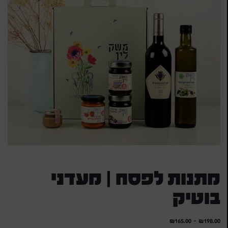
מתנות לפסח | מעדני
בוטיק
₪
165.00
-
₪
198.00