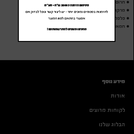
● חרוסת תמרים ואגוזים, 250 גרם
מינימום הזמנה כ 3500 ש"ח + מע"מ
● מרקחת אוכמניות, 60 גרם
להזמנות בסכומים נמוכים יותר – יש ליצור קשר ונוכל לבדוק אם
● פלפלים קלויים, 190 גרם
אפשרי בהתאם לסוג המוצר
● חמאת בוטנים עם סילאן טבעי, 220 גרם
מחכים ומצפים להתרשמותכם !
מידע נוסף
אודות
לקוחות מרוצים
הבלוג שלנו