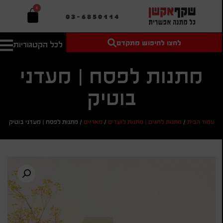
0
03-6850114
לחצו לחיפוש מתקדם
לכל הקטגוריות
טקסט חופשי
מחיר מיני'
חיפוש
לחיפוש
בהתאמה
מתנות לפסח | מעדני
אישית
בוטיק
מחיר מקס'
חיפוש
עמוד הבית
/
מתנות לחגים | מתנות לועדים
/
מארזים
/
מתנות לפסח | מעדני בוטיק