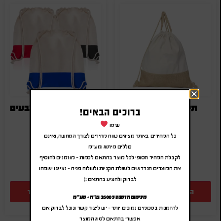
תיק גב שרוך מבד
תיק שרוך כותנה 2 צבעים
ברוכים הבאים!
₪
8.50
-
₪
10.20
₪
11.00
-
₪
13.20
שימו
(לפני מע"מ)
(לפני מע"מ)
כל המחירים באתר מציגים טווח מחירים לצורך המחשה, ואינם
SA-570
SA-3070
כוללים מיתוג ומע"מ
לקבלת המחיר הסופי לכל מוצר בהתאם לכמות – מוזמנים להוסיף
את המוצרים הנדרשים לעגלת הקניות ולשלוח פניה – נציגנו ישמחו
לבדוק ולהציע בהתאם :)
הוספה להצעת מחיר
הוספה להצעת מחיר
מינימום הזמנה כ 3500 ש"ח + מע"מ
להזמנות בסכומים נמוכים יותר – יש ליצור קשר ונוכל לבדוק אם
אפשרי בהתאם לסוג המוצר