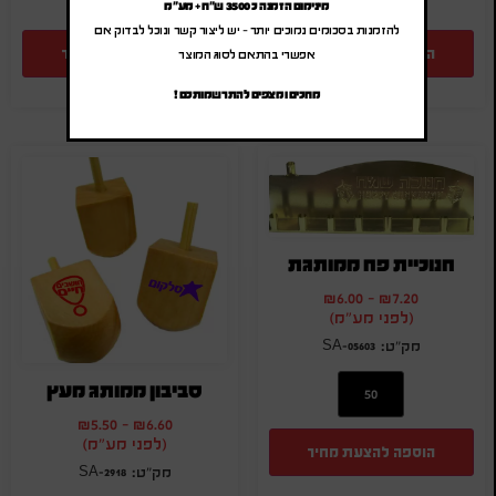
מינימום הזמנה כ 3500 ש"ח + מע"מ
להזמנות בסכומים נמוכים יותר – יש ליצור קשר ונוכל לבדוק אם
הוספה להצעת מחיר
הוספה להצעת מחיר
אפשרי בהתאם לסוג המוצר
מחכים ומצפים להתרשמותכם !
חנוכיית פח ממותגת
₪
6.00
-
₪
7.20
(לפני מע"מ)
SA-05603
סביבון ממותג מעץ
₪
5.50
-
₪
6.60
(לפני מע"מ)
הוספה להצעת מחיר
SA-2918