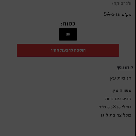
ולגרפיקה)
מק״ט :SA-3186
כמות:
הוספה להצעת מחיר
מידע נוסף
חנוכיית עץ
עשויה עץ,
מגיע עם נרות
גודל: 8.5X38 ס”מ
כולל צריבת לוגו