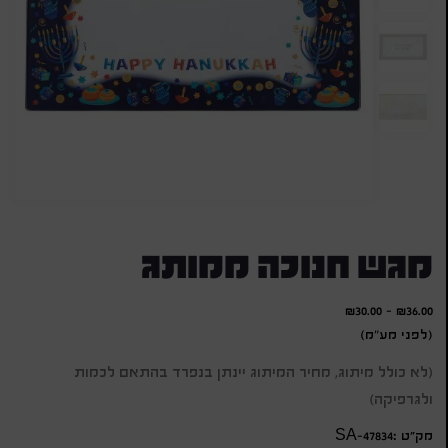
מגש חנוכה ממותג
₪
30.00
-
₪
36.00
(לפני מע"מ)
(לא כולל מיתוג, מחיר המיתוג יינתן בנפרד בהתאם לכמות
ולגרפיקה)
מק״ט :SA-47834