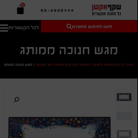
0
03-6850114
לחצו לחיפוש מתקדם
לכל הקטגוריות
טקסט חופשי
מחיר מיני'
חיפוש
לחיפוש
בהתאמה
אישית
מגש חנוכה ממותג
מחיר מקס'
עמוד הבית
/
מתנות לחגים | מתנות לועדים
/
מתנות לחג החנוכה
/
מגש חנוכה ממותג
חיפוש