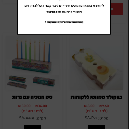
להזמנות בסכומים נמוכים יותר – יש ליצור קשר ונוכל לבדוק אם
הוספה להצעת מחיר
אפשרי בהתאם לסוג המוצר
מחכים ומצפים להתרשמותכם !
שוקולד ממותג ללקוחות
סט חנוכיה עם נרות
₪
30.00
-
₪
36.00
₪
8.00
-
₪
9.60
(לפני מע"מ)
(לפני מע"מ)
SA-790153
SA-P-2