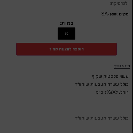
ולגרפיקה)
מק״ט :SA-3089
כמות:
הוספה להצעת מחיר
מידע נוסף
עשוי פלסטיק שקוף
כולל עשרה מטבעות שוקולד
גודל: 7X6X7 ס”מ
כולל עשרה מטבעות שוקולד