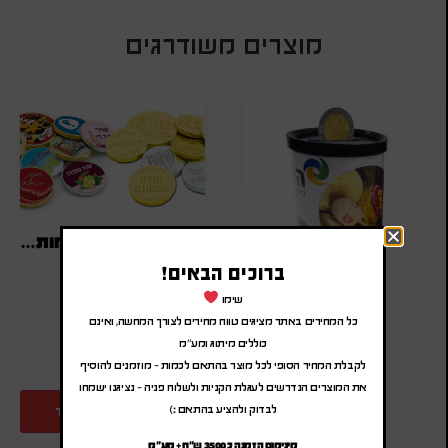
מוצרים משודרגים
מטבעות שוקולד ממותגים | מטבעות שוקולד עם הטבעה
ברוכים הבאים!
₪
2.00
-
₪
2.40
(לפני מע"מ)
שימו
קופת חיסכון
SA-0000
כל המחירים באתר מציגים טווח מחירים לצורך המחשה, ואינם
₪
13.00
-
₪
15.60
כוללים מיתוג ומע"מ
(לפני מע"מ)
לקבלת המחיר הסופי לכל מוצר בהתאם לכמות – מוזמנים להוסיף
SA-2874
את המוצרים הנדרשים לעגלת הקניות ולשלוח פניה – נציגנו ישמחו
לבדוק ולהציע בהתאם :)
הוספה להצעת מחיר
מינימום הזמנה כ 3500 ש"ח + מע"מ