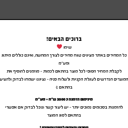
ברוכים הבאים!
שימו
כל המחירים באתר מציגים טווח מחירים לצורך המחשה, ואינם כוללים מיתוג
ומע"מ
לקבלת המחיר הסופי לכל מוצר בהתאם לכמות – מוזמנים להוסיף את
מוצרים הנדרשים לעגלת הקניות ולשלוח פניה – נציגנו ישמחו לבדוק ולהציע
מוצרים משודרגים
בהתאם :)
מינימום הזמנה כ 3500 ש"ח + מע"מ
להזמנות בסכומים נמוכים יותר – יש ליצור קשר ונוכל לבדוק אם אפשרי
בהתאם לסוג המוצר
מחכים ומצפים להתרשמותכם !