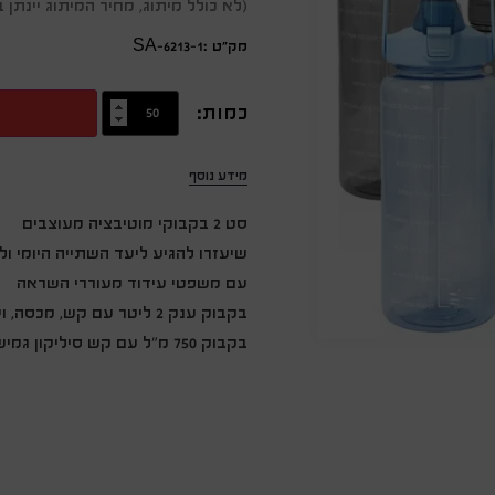
(לא כולל מיתוג, מחיר המיתוג יינת
מק״ט :SA-6213-1
כמות:
מידע נוסף
סט 2 בקבוקי מוטיבציה מעוצבים
שיעזרו להגיע ליעד השתייה היומי ו
עם משפטי עידוד מעוררי השראה
בקבוק ענק 2 ליטר עם קש, מכסה, וידית נשיאה
בקבוק 750 מ"ל עם קש סיליקון גמיש ורצועת נשיאה