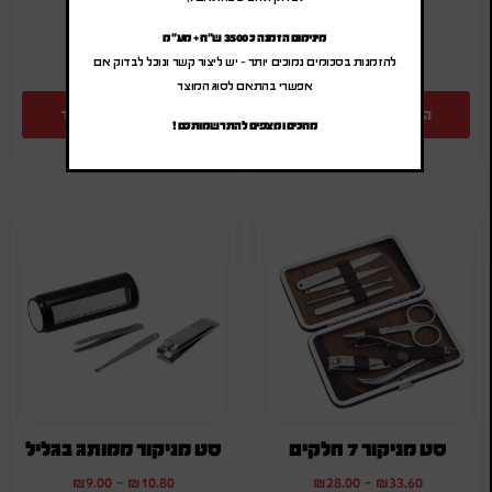
SA-1399
SA-1126-1
מינימום הזמנה כ 3500 ש"ח + מע"מ
להזמנות בסכומים נמוכים יותר – יש ליצור קשר ונוכל לבדוק אם
אפשרי בהתאם לסוג המוצר
הוספה להצעת מחיר
הוספה להצעת מחיר
מחכים ומצפים להתרשמותכם !
סט מניקור 7 חלקים
סט מניקור ממותג בגליל
₪
9.00
-
₪
10.80
₪
28.00
-
₪
33.60