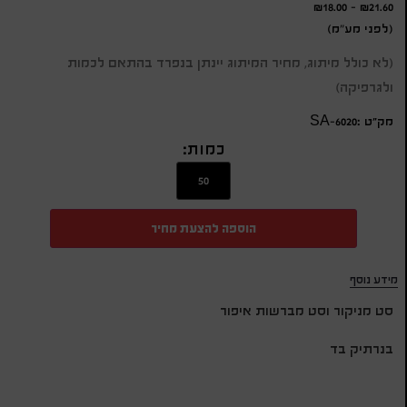
₪
18.00
-
₪
21.60
(לפני מע"מ)
(לא כולל מיתוג, מחיר המיתוג יינתן בנפרד בהתאם לכמות
ולגרפיקה)
מק״ט :SA-6020
כמות:
הוספה להצעת מחיר
מידע נוסף
סט מניקור וסט מברשות איפור
בנרתיק בד