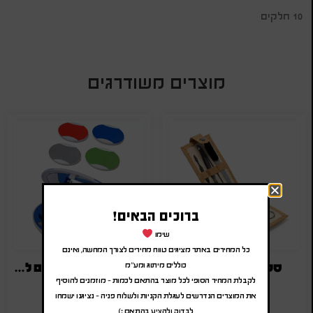
10 חלקים
מוצרים משודרגים
ברוכים הבאים!
שימו
כל המחירים באתר מציגים טווח מחירים לצורך המחשה, ואינם
סט מניקור עם לוגו
סט מניקור איכותי עם לוגו
כוללים מיתוג ומע"מ
לקבלת המחיר הסופי לכל מוצר בהתאם לכמות – מוזמנים להוסיף
₪
12.00
-
₪
14.40
₪
16.00
-
₪
19.20
את המוצרים הנדרשים לעגלת הקניות ולשלוח פניה – נציגנו ישמחו
(לפני מע"מ)
(לפני מע"מ)
לבדוק ולהציע בהתאם :)