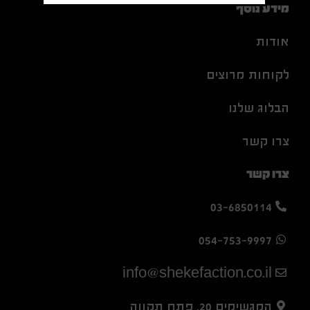
מידע נוסף
אודות
לקוחות מרוצים
הבלוג שלנו
צרו קשר
צרו קשר
03-6850114
054-753-9997
info@shekefaction.co.il
המגשימים 20, פתח תקווה