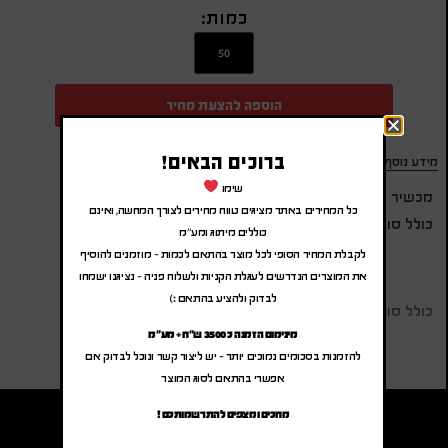
כמות:
הוספה להצעת מחיר
ברוכים הבאים!
מידע נוסף
שימו
מכשיר עיסוי באריזת מתנה
כל המחירים באתר מציגים טווח מחירים לצורך המחשה, ואינם
כולל סוללות
כוללים מיתוג ומע"מ
לקבלת המחיר הסופי לכל מוצר בהתאם לכמות – מוזמנים להוסיף
את המוצרים הנדרשים לעגלת הקניות ולשלוח פניה – נציגנו ישמחו
לבדוק ולהציע בהתאם :)
כולל סוללות
מינימום הזמנה כ 3500 ש"ח + מע"מ
להזמנות בסכומים נמוכים יותר – יש ליצור קשר ונוכל לבדוק אם
אפשרי בהתאם לסוג המוצר
מחכים ומצפים להתרשמותכם !