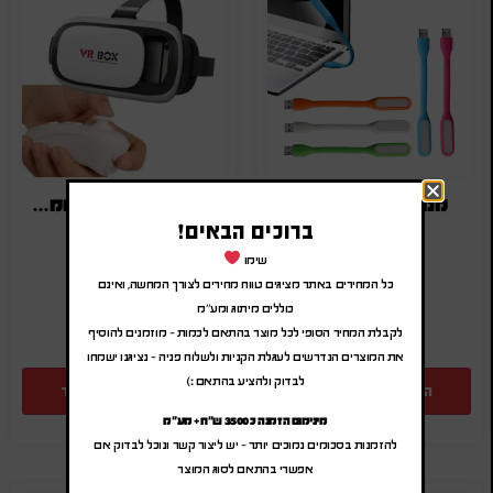
מנורת USB גמישה
משקפי מציאות מדומה עם לוגו
ברוכים הבאים!
₪
35.00
-
₪
42.00
₪
5.00
-
₪
6.00
(לפני מע"מ)
(לפני מע"מ)
שימו
כל המחירים באתר מציגים טווח מחירים לצורך המחשה, ואינם
SA-5575
SA-623
כוללים מיתוג ומע"מ
לקבלת המחיר הסופי לכל מוצר בהתאם לכמות – מוזמנים להוסיף
את המוצרים הנדרשים לעגלת הקניות ולשלוח פניה – נציגנו ישמחו
לבדוק ולהציע בהתאם :)
הוספה להצעת מחיר
הוספה להצעת מחיר
מינימום הזמנה כ 3500 ש"ח + מע"מ
להזמנות בסכומים נמוכים יותר – יש ליצור קשר ונוכל לבדוק אם
אפשרי בהתאם לסוג המוצר