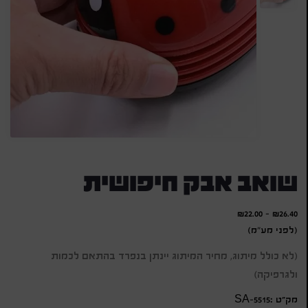
שואב אבק חיפושית
₪
22.00
-
₪
26.40
(לפני מע"מ)
(לא כולל מיתוג, מחיר המיתוג יינתן בנפרד בהתאם לכמות
ולגרפיקה)
מק״ט :SA-5515