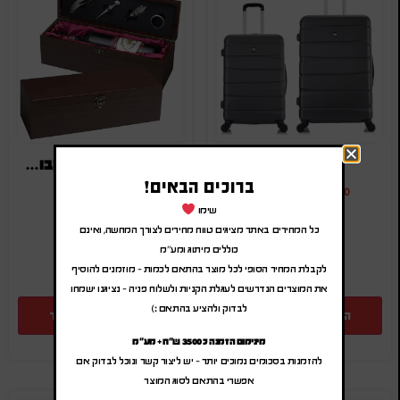
סט 2 מזוודות
מארז יין מהגוני לבקבוק יין עם ערכת פותחנים
ברוכים הבאים!
₪
45.00
-
₪
54.00
₪
300.00
-
₪
360.00
(לפני מע"מ)
(לפני מע"מ)
שימו
כל המחירים באתר מציגים טווח מחירים לצורך המחשה, ואינם
SA-1997
SA-4452
כוללים מיתוג ומע"מ
לקבלת המחיר הסופי לכל מוצר בהתאם לכמות – מוזמנים להוסיף
את המוצרים הנדרשים לעגלת הקניות ולשלוח פניה – נציגנו ישמחו
לבדוק ולהציע בהתאם :)
הוספה להצעת מחיר
הוספה להצעת מחיר
מינימום הזמנה כ 3500 ש"ח + מע"מ
להזמנות בסכומים נמוכים יותר – יש ליצור קשר ונוכל לבדוק אם
אפשרי בהתאם לסוג המוצר