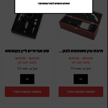
מחכים ומצפים להתרשמותכם !
תיבת עץ ממותגת לבקבוק יין
סט אביזרים ליין בקופסא
₪
20.00
-
₪
24.00
₪
45.00
-
₪
54.00
(לפני מע"מ)
(לפני מע"מ)
SA-4332
SA-4320
הוספה להצעת מחיר
הוספה להצעת מחיר