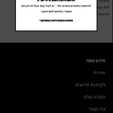
צנצנת דבש טהור 250 גרם "משק חיון"
מינימום הזמנה כ 3500 ש"ח + מע"מ
להזמנות בסכומים נמוכים יותר – יש ליצור קשר ונוכל לבדוק אם
לוח שנה מגנטי
אפשרי בהתאם לסוג המוצר
כרטיס ברכה
מחכים ומצפים להתרשמותכם !
מידע נוסף
אודות
לקוחות מרוצים
הבלוג שלנו
צרו קשר