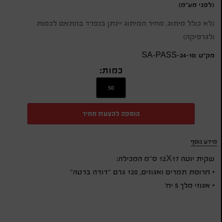
(לפני מע"מ)
(לא כולל מיתוג, מחיר המיתוג יינתן בנפרד בהתאם לכמות
ולגרפיקה)
מק״ט :SA-PASS-24-10
כמות:
הוספה להצעת מחיר
מידע נוסף
שקית יוטה 12X17 ס"מ המכילה:
• חרוסת תמרים ואגוזים, 120 גרם "דודה ברטה"
• אגוזי מלך 5 יח'