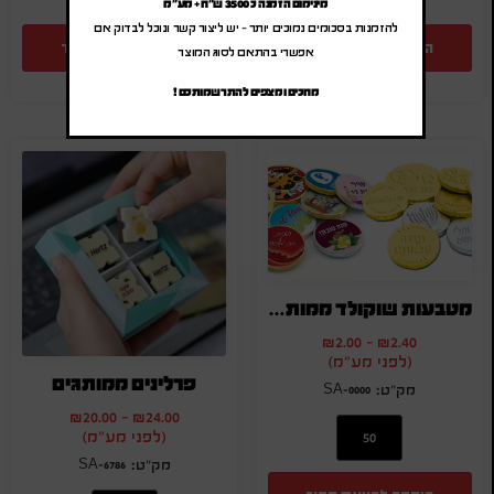
מינימום הזמנה כ 3500 ש"ח + מע"מ
להזמנות בסכומים נמוכים יותר – יש ליצור קשר ונוכל לבדוק אם
הוספה להצעת מחיר
הוספה להצעת מחיר
אפשרי בהתאם לסוג המוצר
מחכים ומצפים להתרשמותכם !
מטבעות שוקולד ממותגים | מטבעות שוקולד עם הטבעה
₪
2.00
-
₪
2.40
(לפני מע"מ)
פרלינים ממותגים
SA-0000
₪
20.00
-
₪
24.00
(לפני מע"מ)
SA-6786