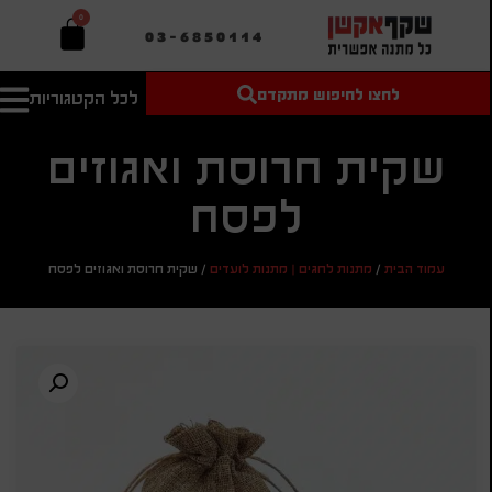
0
03-6850114
לחצו לחיפוש מתקדם
לכל הקטגוריות
טקסט חופשי
מחיר מיני'
חיפוש
לחיפוש
בהתאמה
שקית חרוסת ואגוזים
אישית
לפסח
מחיר מקס'
חיפוש
עמוד הבית
/
מתנות לחגים | מתנות לועדים
/
שקית חרוסת ואגוזים לפסח