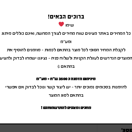
ברוכים הבאים!
שימו
כל המחירים באתר מציגים טווח מחירים לצורך המחשה, ואינם כוללים מיתוג
מוצרים משודרגים
ומע"מ
לקבלת המחיר הסופי לכל מוצר בהתאם לכמות – מוזמנים להוסיף את
מוצרים הנדרשים לעגלת הקניות ולשלוח פניה – נציגנו ישמחו לבדוק ולהציע
בהתאם :)
מינימום הזמנה כ 3500 ש"ח + מע"מ
להזמנות בסכומים נמוכים יותר – יש ליצור קשר ונוכל לבדוק אם אפשרי
בהתאם לסוג המוצר
מחכים ומצפים להתרשמותכם !
סג'