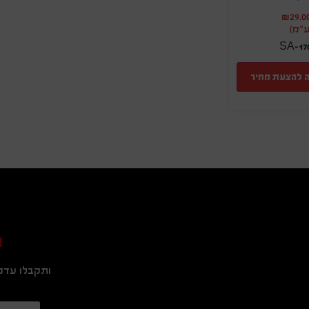
₪
29.0
ע"מ)
SA-170
 להצעת מחיר
ה
ותקבלו עדכו