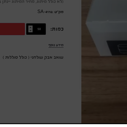
(לא כולל מיתוג, מחיר המיתוג יינת
מק״ט :SA-4116
כמות:
מידע נוסף
שואב אבק שולחני ( כולל סוללות )