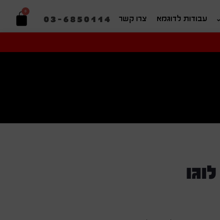
0
03-6850114
עבודות לדוגמא
צרו קשר
יפוש בהתאמה אישית
וגו