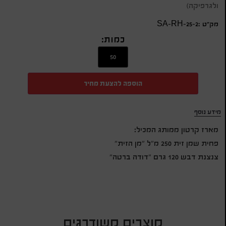
ולגרפיקה)
מק״ט :SA-RH-25-2
כמות:
הוספה להצעת מחיר
מידע נוסף
מארז קרטון ממותג המכיל:
פחית שמן זית 250 מ"ל "מן הזית"
צנצנת דבש 120 גרם "דודה ברטה"
מוצרים משודרגים