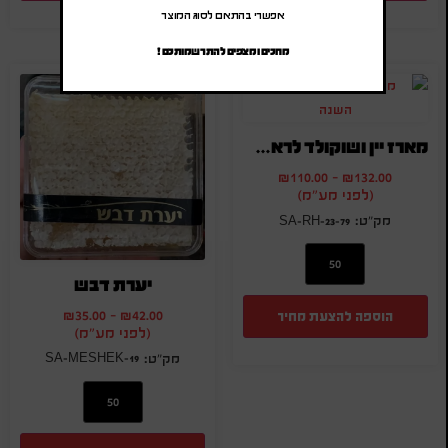
אפשרי בהתאם לסוג המוצר
מחכים ומצפים להתרשמותכם !
מארז יין ושוקולד לראש השנה
₪
110.00
-
₪
132.00
(לפני מע"מ)
SA-RH-23-79
יערת דבש
₪
35.00
-
₪
42.00
הוספה להצעת מחיר
(לפני מע"מ)
SA-MESHEK-19