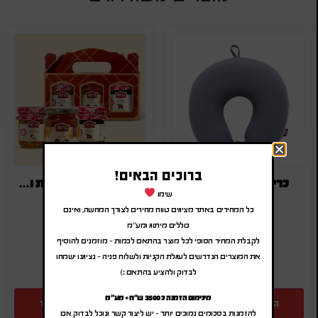
ברוכים הבאים!
כרית צוואר SWISS
מארז זוג קונפיטורות ודבש
שימו
₪
45.00
-
₪
54.00
₪
32.00
-
₪
38.40
כל המחירים באתר מציגים טווח מחירים לצורך המחשה, ואינם
(לפני מע"מ)
(לפני מע"מ)
כוללים מיתוג ומע"מ
SA-3
SA-4623
לקבלת המחיר הסופי לכל מוצר בהתאם לכמות – מוזמנים להוסיף
את המוצרים הנדרשים לעגלת הקניות ולשלוח פניה – נציגנו ישמחו
לבדוק ולהציע בהתאם :)
מינימום הזמנה כ 3500 ש"ח + מע"מ
הוספה להצעת מחיר
הוספה להצעת מחיר
להזמנות בסכומים נמוכים יותר – יש ליצור קשר ונוכל לבדוק אם