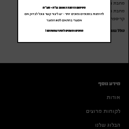
מחבת 24 ס"מ
מינימום הזמנה כ 3500 ש"ח + מע"מ
מחבת 28 ס"מ
להזמנות בסכומים נמוכים יותר – יש ליצור קשר ונוכל לבדוק אם
קריספר
אפשרי בהתאם לסוג המוצר
כולל שובר החלפה בשווי 3,390 ש"ח למימוש בחנויות הרשת
מחכים ומצפים להתרשמותכם !
מידע נוסף
אודות
לקוחות מרוצים
הבלוג שלנו