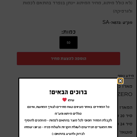
(לא כולל מיתוג, מחיר המיתוג יינתן בנפרד בהתאם לכמות
ולגרפיקה)
מק״ט :SA-74572
כמות:
הוספה להצעת מחיר
מידע נוסף
מארז כלי בישול 10 חלקים מסדרת Food Appeal
ברוכים הבאים!
HYBRIDPAN ZERO פוד אפיל
שימו
המארז כולל:
כל המחירים באתר מציגים טווח מחירים לצורך המחשה, ואינם
כוללים מיתוג ומע"מ
סיר 20 ס"מ
לקבלת המחיר הסופי לכל מוצר בהתאם לכמות – מוזמנים להוסיף
סיר 24 ס"מ
את המוצרים הנדרשים לעגלת הקניות ולשלוח פניה – נציגנו ישמחו
סוטאז' 28 ס"מ
לבדוק ולהציע בהתאם :)