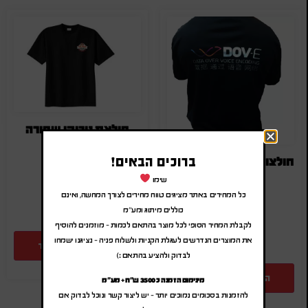
חולצת טריקו שחורה
₪
15.00
-
₪
18.00
ברוכים הבאים!
חולצות פולו עם הדפסה דיגיטלית צבעונית בחיתוך לייזר
(לפני מע"מ)
שימו
₪
25.00
-
₪
30.00
SA-0000
(לפני מע"מ)
כל המחירים באתר מציגים טווח מחירים לצורך המחשה, ואינם
כוללים מיתוג ומע"מ
SA-POLO
לקבלת המחיר הסופי לכל מוצר בהתאם לכמות – מוזמנים להוסיף
את המוצרים הנדרשים לעגלת הקניות ולשלוח פניה – נציגנו ישמחו
הוספה להצעת מחיר
לבדוק ולהציע בהתאם :)
הוספה להצעת מחיר
מינימום הזמנה כ 3500 ש"ח + מע"מ
להזמנות בסכומים נמוכים יותר – יש ליצור קשר ונוכל לבדוק אם