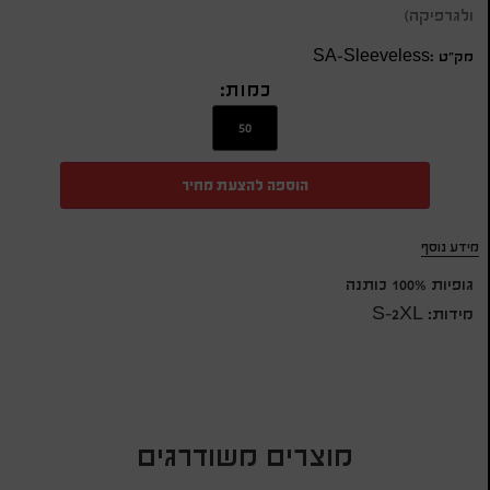
ולגרפיקה)
מק״ט :SA-Sleeveless
כמות:
הוספה להצעת מחיר
מידע נוסף
גופיות 100% כותנה
מידות: S-2XL
מוצרים משודרגים