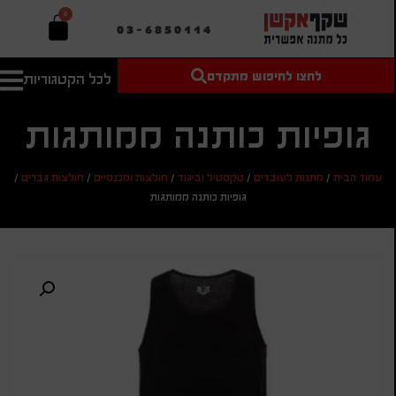
0
03-6850114
לחצו לחיפוש מתקדם
לכל הקטגוריות
טקסט חופשי
מחיר מיני'
חיפוש
לחיפוש
בהתאמה
גופיות כותנה ממותגות
אישית
מחיר מקס'
עמוד הבית
/
מתנות לעובדים
/
טקסטיל וביגוד
/
חולצות ומכנסיים
/
חולצות גברים
/
חיפוש
גופיות כותנה ממותגות