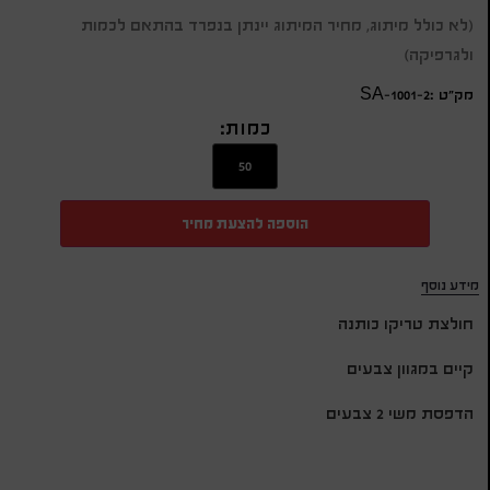
(לא כולל מיתוג, מחיר המיתוג יינתן בנפרד בהתאם לכמות
ולגרפיקה)
מק״ט :SA-1001-2
כמות:
הוספה להצעת מחיר
מידע נוסף
חולצת טריקו כותנה
קיים במגוון צבעים
הדפסת משי 2 צבעים