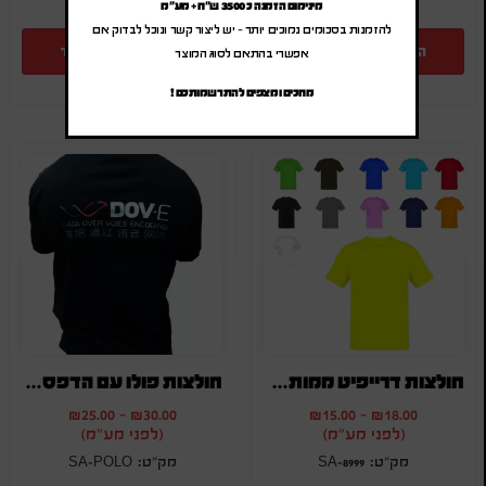
מינימום הזמנה כ 3500 ש"ח + מע"מ
להזמנות בסכומים נמוכים יותר – יש ליצור קשר ונוכל לבדוק אם
הוספה להצעת מחיר
הוספה להצעת מחיר
אפשרי בהתאם לסוג המוצר
מחכים ומצפים להתרשמותכם !
חולצות דרייפיט ממותגות
חולצות פולו עם הדפסה דיגיטלית צבעונית בחיתוך לייזר
₪
25.00
-
₪
30.00
₪
15.00
-
₪
18.00
(לפני מע"מ)
(לפני מע"מ)
SA-POLO
SA-8999