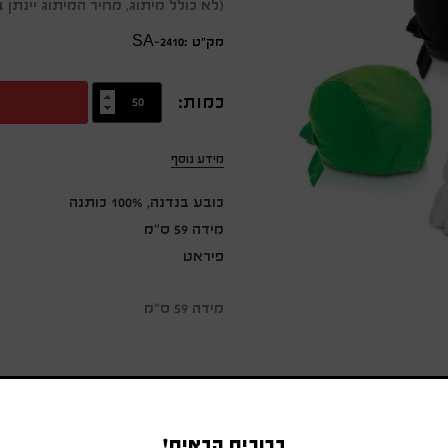
(לא כולל מיתוג, מחיר המיתוג יינת
מק״ט :SA-2410
כמות:
מידע נוסף
כובע בנדנה, 100% כותנה
מידה 59 ס"מ
פיראט
מידה 59 ס"מ
ברוכים הבאים!