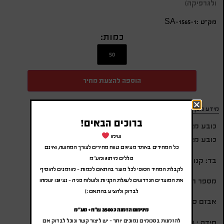
ולגרפיקה)
מק״ט :SA-1565-1
כמות:
הוספה להצעת מחיר
מידע נוסף
ברוכים הבאים!
כובע מצחיה קנווס עבה
שימו
כובע מצחיה
כל המחירים באתר מציגים טווח מחירים לצורך המחשה, ואינם
כוללים מיתוג ומע"מ
בד: קנווס עבה
לקבלת המחיר הסופי לכל מוצר בהתאם לכמות – מוזמנים להוסיף
מספר חלקים : 6
את המוצרים הנדרשים לעגלת הקניות ולשלוח פניה – נציגנו ישמחו
לבדוק ולהציע בהתאם :)
אבזם סגירה : מתכת
מינימום הזמנה כ 3500 ש"ח + מע"מ
להזמנות בסכומים נמוכים יותר – יש ליצור קשר ונוכל לבדוק אם
מידה : 58 ס”מ