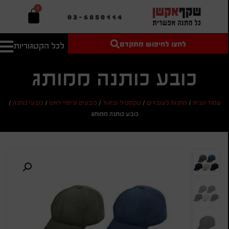
0
03-6850114
לחצו לחיפוש מתקדם
לכל הקטגוריות
טקסט חופשי
מחיר מיני'
חיפוש
לחיפוש
בהתאמה
כובע כותנה ממותג
אישית
מחיר מקס'
עמוד הבית
/
מתנות לעובדים
/
טקסטיל וביגוד
/
כובעים וכיסויי ראש
/
כובעי כותנה
/
חיפוש
כובע כותנה ממותג