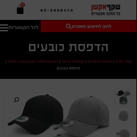
0
03-6850114
לחצו לחיפוש מתקדם
לכל הקטגוריות
טקסט חופשי
מחיר מיני'
חיפוש
לחיפוש
בהתאמה
הדפסת כובעים
אישית
מחיר מקס'
עמוד הבית
/
מתנות לעובדים
/
טקסטיל וביגוד
/
כובעים וכיסויי ראש
/
כובעי כותנה
/
חיפוש
הדפסת כובעים