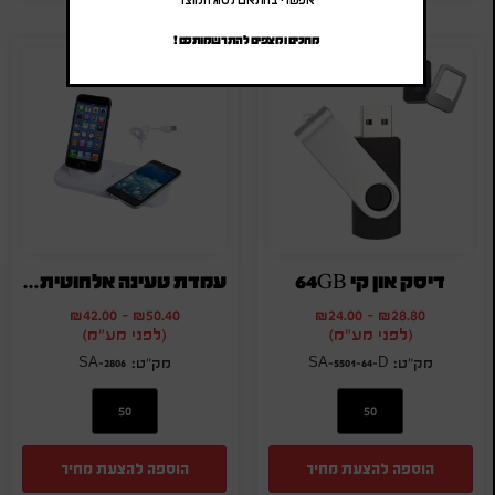
אפשרי בהתאם לסוג המוצר
מחכים ומצפים להתרשמותכם !
דיסק און קי 64GB
עמדת טעינה אלחוטית וקבועה
₪
42.00
-
₪
50.40
₪
24.00
-
₪
28.80
(לפני מע"מ)
(לפני מע"מ)
SA-2806
SA-5501-64-D
הוספה להצעת מחיר
הוספה להצעת מחיר