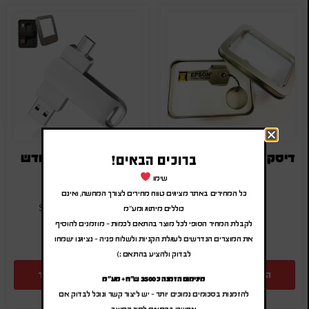
דיסק און קי מפתח ממותג
דיסקונקי טוויסט חדש
ברוכים הבאים!
₪
30.00
-
₪
36.00
₪
21.00
-
₪
25.20
שימו
(לפני מע"מ)
(לפני מע"מ)
כל המחירים באתר מציגים טווח מחירים לצורך המחשה, ואינם
כוללים מיתוג ומע"מ
SA-5511-64-D
SA-42208
לקבלת המחיר הסופי לכל מוצר בהתאם לכמות – מוזמנים להוסיף
את המוצרים הנדרשים לעגלת הקניות ולשלוח פניה – נציגנו ישמחו
לבדוק ולהציע בהתאם :)
הוספה להצעת מחיר
הוספה להצעת מחיר
מינימום הזמנה כ 3500 ש"ח + מע"מ
להזמנות בסכומים נמוכים יותר – יש ליצור קשר ונוכל לבדוק אם