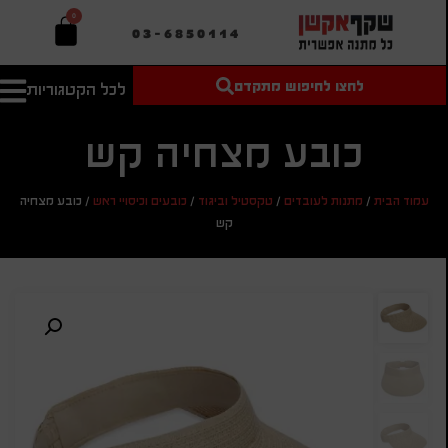
0
03-6850114
לחצו לחיפוש מתקדם
לכל הקטגוריות
טקסט חופשי
מחיר מיני'
חיפוש
לחיפוש
בהתאמה
כובע מצחיה קש
אישית
מחיר מקס'
עמוד הבית
/
מתנות לעובדים
/
טקסטיל וביגוד
/
כובעים וכיסויי ראש
/
כובע מצחיה
חיפוש
קש