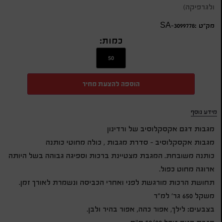
ולגרפיקה)
מק״ט :SA-3099778
כמות:
הוספה להצעת מחיר
מידע נוסף
מגבות דגם אקסקלוסיב של ורדינון
מגבות אקסקלוסיב – סדרת מגבות , כולה מחוטי כותנה
כותנה משובחת. המגבת מצטיינת ברכות וספיגה גבוהה בשל היותה
ארוגה מחוט כפול.
תחושת הרכות מורגשת לפני ואחרי הכביסה ונשמרת לאורך זמן.
משקל 650 גר׳ למ״ר
בצבעים: לילך, אפור כהה, אפור בהיר ולבן.