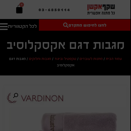
0
03-6850114
לחצו לחיפוש מתקדם
לכל הקטגוריות
טקסט חופשי
מחיר מיני'
חיפוש
לחיפוש
בהתאמה
מגבות דגם אקסקלוסיב
אישית
מחיר מקס'
עמוד הבית
/
מתנות לעובדים
/
טקסטיל וביגוד
/
מגבות וחלוקים
/
מגבות דגם
חיפוש
אקסקלוסיב