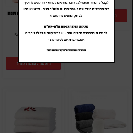
לקבלת המחיר הסופי לכל מוצר בהתאם לכמות – מוזמנים להוסיף
את המוצרים הנדרשים לעגלת הקניות ולשלוח פניה – נציגנו ישמחו
זוג מגבות במארז מתנה
הוספה להצעת מחיר
לבדוק ולהציע בהתאם :)
₪
35.00
-
₪
42.00
מינימום הזמנה כ 3500 ש"ח + מע"מ
(לפני מע"מ)
להזמנות בסכומים נמוכים יותר – יש ליצור קשר ונוכל לבדוק אם
SA-ANGELINA
אפשרי בהתאם לסוג המוצר
מחכים ומצפים להתרשמותכם !
הוספה להצעת מחיר