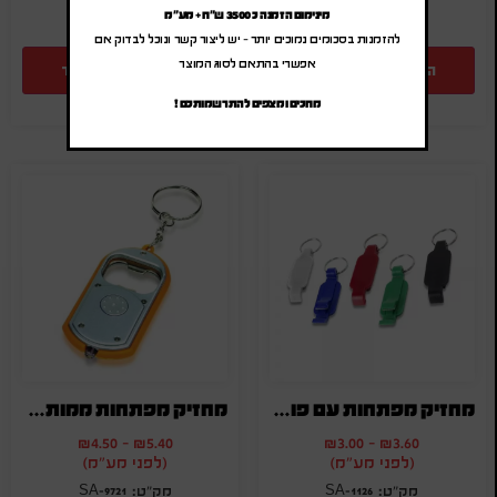
מינימום הזמנה כ 3500 ש"ח + מע"מ
להזמנות בסכומים נמוכים יותר – יש ליצור קשר ונוכל לבדוק אם
אפשרי בהתאם לסוג המוצר
הוספה להצעת מחיר
הוספה להצעת מחיר
מחכים ומצפים להתרשמותכם !
מחזיק מפתחות עם פותחן בקבוקים
מחזיק מפתחות ממותג פנס ופותחן
₪
4.50
-
₪
5.40
₪
3.00
-
₪
3.60
(לפני מע"מ)
(לפני מע"מ)
SA-9721
SA-1126