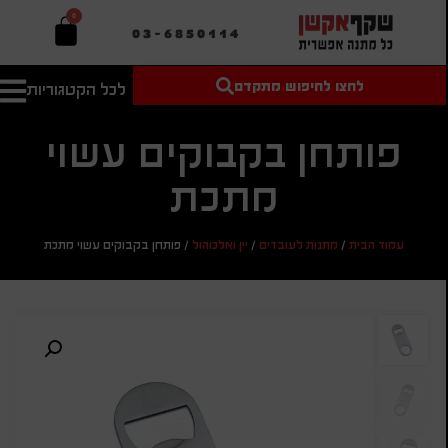
0
03-6850114
לחצו לחיפוש מתקדם
לכל הקטגוריות
טקסט חופשי
מחיר מיני'
חיפוש
לחיפוש
בהתאמה
פותחן בקבוקים עשוי
אישית
מתכת
מחיר מקס'
חיפוש
עמוד הבית
/
מתנות לעובדים
/
יין ואלכוהול
/
פותחן בקבוקים עשוי מתכת