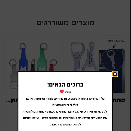
מוצרים משודרגים
ברוכים הבאים!
שימו
פותחן בקבוקים משולב מגנט הנצמד למקרר
מחזיק מפתחות פותחן בצורת בקבוק
כל המחירים באתר מציגים טווח מחירים לצורך המחשה, ואינם
כוללים מיתוג ומע"מ
₪
4.00
-
₪
4.80
₪
6.00
-
₪
7.20
לקבלת המחיר הסופי לכל מוצר בהתאם לכמות – מוזמנים להוסיף
(לפני מע"מ)
(לפני מע"מ)
את המוצרים הנדרשים לעגלת הקניות ולשלוח פניה – נציגנו ישמחו
SA-1716
SA-2897
לבדוק ולהציע בהתאם :)