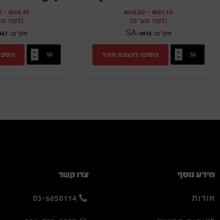
0
-
₪
68.40
₪
68.00
-
₪
81.60
(לפני מע"מ)
(לפני מ
467
SA-2012
הוספה להצעת מחיר
הוספה
מידע נוסף
צרו קשר
אודות
03-6850114