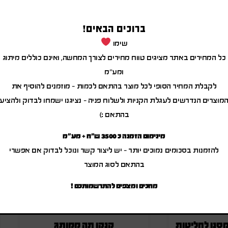
ברוכים הבאים!
שימו
כל המחירים באתר מציגים טווח מחירים לצורך המחשה, ואינם כוללים מיתוג
מוצרים משודרגים
ומע"מ
לקבלת המחיר הסופי לכל מוצר בהתאם לכמות – מוזמנים להוסיף את
מוצרים הנדרשים לעגלת הקניות ולשלוח פניה – נציגנו ישמחו לבדוק ולהציע
בהתאם :)
מינימום הזמנה כ 3500 ש"ח + מע"מ
להזמנות בסכומים נמוכים יותר – יש ליצור קשר ונוכל לבדוק אם אפשרי
בהתאם לסוג המוצר
מחכים ומצפים להתרשמותכם !
סנן לחליטות
קנקן תה ממותג