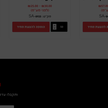
₪
25.00
-
₪
30.00
₪
57.0
ע"מ)
(לפני מע"מ)
SA-8925
SA-8
 להצעת מחיר
הוספה להצעת מחיר
ה
ותקבלו עדכו