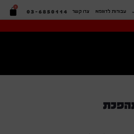
0
03-6850114
עבודות לדוגמא
צרו קשר
יפוש בהתאמה אישית
תהפכת