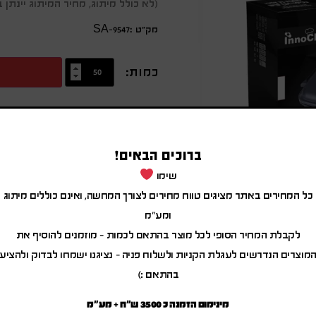
(לא כולל מיתוג, מחיר המיתוג יינת
מק״ט :SA-9547
כמות:
מידע נוסף
מחבת גריל דו צדדית מתהפכת עם ציפוי א
ברוכים הבאים!
יציקה DIE CASTTSAC
שימו
עם ציפוי NONSTICK מבית ILAG המונע את הידבקות המזון
כל המחירים באתר מציגים טווח מחירים לצורך המחשה, ואינם כוללים מיתוג
ומפחית את שימוש הכמות בשמן
ומע"מ
32 ס"מ
לקבלת המחיר הסופי לכל מוצר בהתאם לכמות – מוזמנים להוסיף את
מוצרים הנדרשים לעגלת הקניות ולשלוח פניה – נציגנו ישמחו לבדוק ולהציע
בהתאם :)
מינימום הזמנה כ 3500 ש"ח + מע"מ