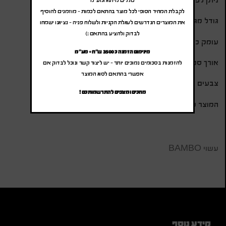
לקבלת המחיר הסופי לכל מוצר בהתאם לכמות – מוזמנים להוסיף
גודל מגש עץ:12.3*40 ס"מ
את המוצרים הנדרשים לעגלת הקניות ולשלוח פניה – נציגנו ישמחו
לבדוק ולהציע בהתאם :)
עומק כלי פלסטיק 8.5 ס"מ
מינימום הזמנה כ 3500 ש"ח + מע"מ
אורך סכין 27 ס"מ
להזמנות בסכומים נמוכים יותר – יש ליצור קשר ונוכל לבדוק אם
אפשרי בהתאם לסוג המוצר
צבעים זמינים:ירוק.לבן ואפור
מחכים ומצפים להתרשמותכם !
המוצר מגיע עם חבק מעוצב ושקית צלופן
עשוי BAMBO
מידע נוסף