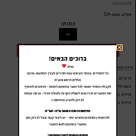
ולגרפיקה)
מק״ט :SA-2622
כמות:
הוספה להצעת מחיר
ברוכים הבאים!
שימו
מידע נוסף
כל המחירים באתר מציגים טווח מחירים לצורך המחשה, ואינם
גרביים נוחות גמישות ורכות
כוללים מיתוג ומע"מ
עשויות בד פוליאסטר איכותי
לקבלת המחיר הסופי לכל מוצר בהתאם לכמות – מוזמנים להוסיף
את המוצרים הנדרשים לעגלת הקניות ולשלוח פניה – נציגנו ישמחו
מידת נשים: 36-39
לבדוק ולהציע בהתאם :)
מידת גברים: 41-44
מינימום הזמנה כ 3500 ש"ח + מע"מ
להזמנות בסכומים נמוכים יותר – יש ליצור קשר ונוכל לבדוק אם
אפשרי בהתאם לסוג המוצר
מחכים ומצפים להתרשמותכם !