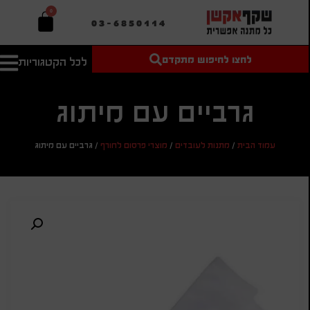
0
03-6850114
לחצו לחיפוש מתקדם
לכל הקטגוריות
טקסט חופשי
מחיר מיני'
חיפוש
לחיפוש
בהתאמה
אישית
גרביים עם מיתוג
מחיר מקס'
עמוד הבית
/
מתנות לעובדים
/
מוצרי פרסום לחורף
/
גרביים עם מיתוג
חיפוש