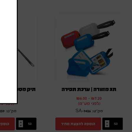
ה
תג מזוודה | ערכת תפירה
תיק מסמכים לנסי
0
-
₪
24.00
₪
6.00
-
₪
7.20
(לפני מע"מ)
(לפני מ
259
SA-9456
הוספה להצעת מחיר
הוספה