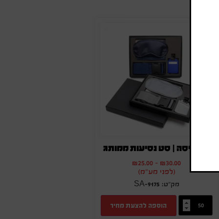
סט טיסה | סט נסיעות ממותג
₪
25.00
-
₪
30.00
(לפני מע"מ)
SA-9175
הוספה להצעת מחיר