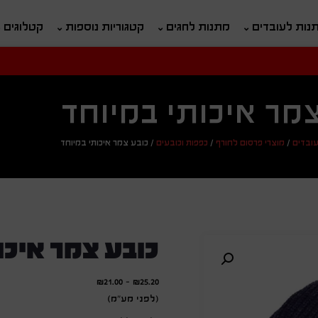
נות לעובדים
מתנות לחגים
קטגוריות נוספות
קטלוגים
חיפוש
ח
מר איכותי במיוחד
ובדים
/
מוצרי פרסום לחורף
/
כפפות וכובעים
/
כובע צמר איכותי במיוחד
כובע צמר איכו
₪
21.00
-
₪
25.20
(לפני מע"מ)