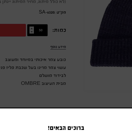
(לא כולל מיתוג, מחיר המיתוג יינת
מק״ט :SA-6320
כמות:
מידע נוסף
כובע צמר איכותי במיוחד ומעוצב
עשוי צמר מרינו בעל שכבת פליז פני
לבידוד מושלם
מבית העיצוב OMBRE
ברוכים הבאים!
מוצרים משודרגים