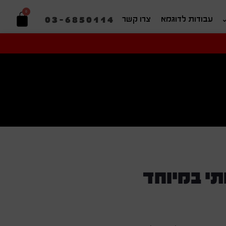
0
03-6850114
עבודות לדוגמא
צרו קשר
יפוש בהתאמה אישית
תי במיוחד