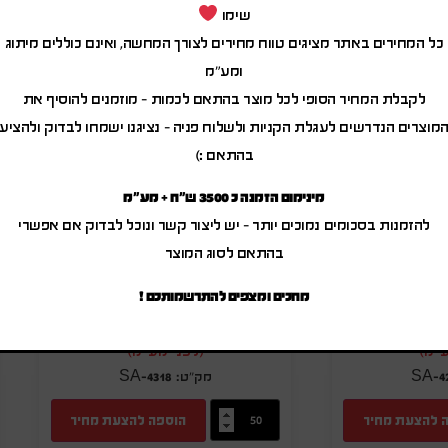
שימו
כל המחירים באתר מציגים טווח מחירים לצורך המחשה, ואינם כוללים מיתוג
ומע"מ
לקבלת המחיר הסופי לכל מוצר בהתאם לכמות – מוזמנים להוסיף את
מוצרים הנדרשים לעגלת הקניות ולשלוח פניה – נציגנו ישמחו לבדוק ולהציע
בהתאם :)
מינימום הזמנה כ 3500 ש"ח + מע"מ
להזמנות בסכומים נמוכים יותר – יש ליצור קשר ונוכל לבדוק אם אפשרי
בהתאם לסוג המוצר
מחכים ומצפים להתרשמותכם !
עות עם לוגו
תיק מסמכים ממותג לנסיעות
₪
20.00
-
₪
24.00
₪
20.0
ע"מ)
(לפני מע"מ)
SA-4318
SA-4
 להצעת מחיר
הוספה להצעת מחיר