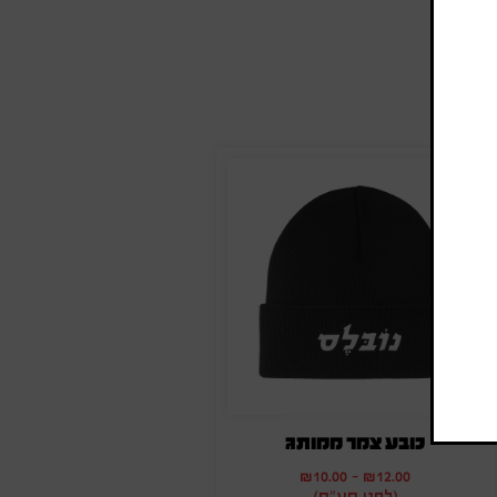
כובע צמר ממותג
₪
10.00
-
₪
12.00
(לפני מע"מ)