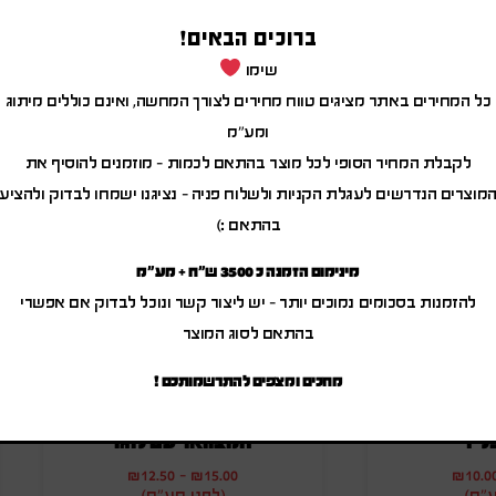
ברוכים הבאים!
שימו
מוצרים משודרגים
כל המחירים באתר מציגים טווח מחירים לצורך המחשה, ואינם כוללים מיתוג
ומע"מ
לקבלת המחיר הסופי לכל מוצר בהתאם לכמות – מוזמנים להוסיף את
מוצרים הנדרשים לעגלת הקניות ולשלוח פניה – נציגנו ישמחו לבדוק ולהציע
בהתאם :)
מינימום הזמנה כ 3500 ש"ח + מע"מ
להזמנות בסכומים נמוכים יותר – יש ליצור קשר ונוכל לבדוק אם אפשרי
בהתאם לסוג המוצר
מחכים ומצפים להתרשמותכם !
ליז
חמצוואר עם לוגו
₪
12.50
-
₪
15.00
₪
10.0
ע"מ)
(לפני מע"מ)