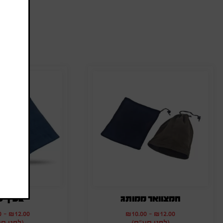
ה
חמצוואר ממותג
צעיף פ
0
-
₪
12.00
₪
10.00
-
₪
12.00
(לפני מע"מ)
(לפני מ