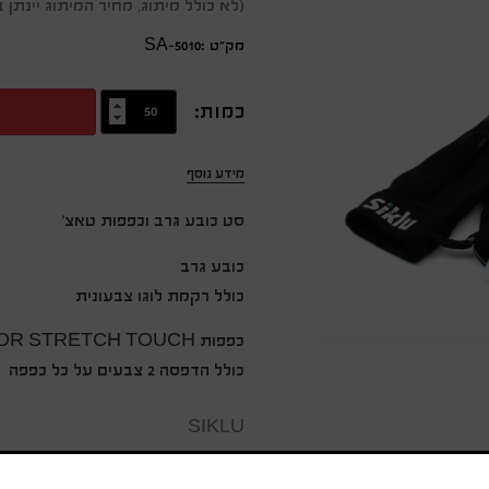
(לא כולל מיתוג, מחיר המיתוג יינת
מק״ט :SA-5010
כמות:
מידע נוסף
סט כובע גרב וכפפות טאצ'
כובע גרב
כולל רקמת לוגו צבעונית
כפפות OUTDOOR STRETCH TOUCH
כולל הדפסה 2 צבעים על כל כפפה
SIKLU