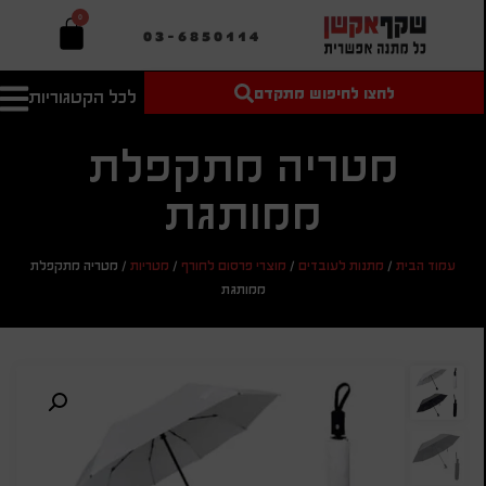
0
03-6850114
לחצו לחיפוש מתקדם
לכל הקטגוריות
טקסט חופשי
מחיר מיני'
חיפוש
לחיפוש
בהתאמה
מטריה מתקפלת
אישית
ממותגת
מחיר מקס'
חיפוש
עמוד הבית
/
מתנות לעובדים
/
מוצרי פרסום לחורף
/
מטריות
/
מטריה מתקפלת
ממותגת