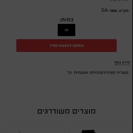
מק״ט :SA-7805
כמות:
הוספה להצעת מחיר
מידע נוסף
מטריה סגירה/פתיחה אוטמית 21"
מוצרים משודרגים