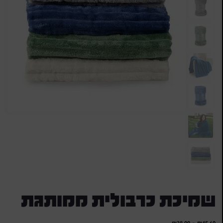
שמיכת כרבולית ממותגת
₪
38.00
-
₪
45.60