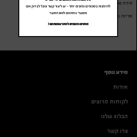
מידה 130×170 ס”מ,
להזמנות בסכומים נמוכים יותר – יש ליצור קשר ונוכל לבדוק אם
אפשרי בהתאם לסוג המוצר
אריזה בחבק.
מחכים ומצפים להתרשמותכם !
מידע נוסף
אודות
לקוחות מרוצים
הבלוג שלנו
צרו קשר