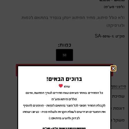
(לפני מע"מ)
(לא כולל מיתוג, מחיר המיתוג יינתן בנפרד בהתאם לכמות
ולגרפיקה)
מק״ט :SA-5016-1
כמות:
הוספה להצעת מחיר
ברוכים הבאים!
מידע נוסף
שימו
כל המחירים באתר מציגים טווח מחירים לצורך המחשה, ואינם
שמיכת זקארד,
כוללים מיתוג ומע"מ
לקבלת המחיר הסופי לכל מוצר בהתאם לכמות – מוזמנים להוסיף
דוגמת פסים,
את המוצרים הנדרשים לעגלת הקניות ולשלוח פניה – נציגנו ישמחו
לבדוק ולהציע בהתאם :)
משקל 280 גרם,
מינימום הזמנה כ 3500 ש"ח + מע"מ