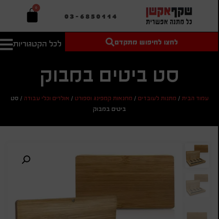
0
03-6850114
לחצו לחיפוש מתקדם
לכל הקטגוריות
טקסט חופשי
מחיר מיני'
חיפוש
לחיפוש
בהתאמה
סט ביטים במבוק
אישית
מחיר מקס'
עמוד הבית
/
מתנות לעובדים
/
מחנאות קמפינג וספורט
/
אולרים וכלי עבודה
/
סט
חיפוש
ביטים במבוק