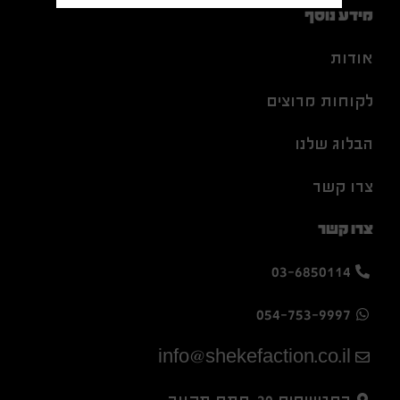
מידע נוסף
אודות
לקוחות מרוצים
הבלוג שלנו
צרו קשר
צרו קשר
03-6850114
054-753-9997
info@shekefaction.co.il
המגשימים 20, פתח תקווה