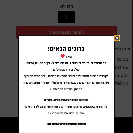
כמות:
הוספה להצעת מחיר
ברוכים הבאים!
מידע נוסף
שימו
סט כלים במארז במבוק
כל המחירים באתר מציגים טווח מחירים לצורך המחשה, ואינם
עם 25 חלקים
כוללים מיתוג ומע"מ
24 ביטים ומברג
לקבלת המחיר הסופי לכל מוצר בהתאם לכמות – מוזמנים להוסיף
את המוצרים הנדרשים לעגלת הקניות ולשלוח פניה – נציגנו ישמחו
15X8X2.5 ס"מ
לבדוק ולהציע בהתאם :)
מינימום הזמנה כ 3500 ש"ח + מע"מ
להזמנות בסכומים נמוכים יותר – יש ליצור קשר ונוכל לבדוק אם
אפשרי בהתאם לסוג המוצר
מחכים ומצפים להתרשמותכם !