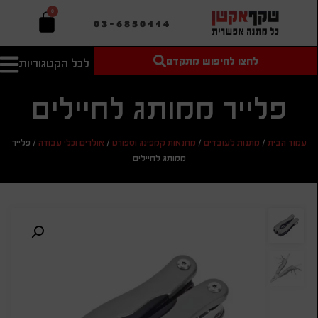
0
03-6850114
לחצו לחיפוש מתקדם
לכל הקטגוריות
טקסט חופשי
מחיר מיני'
חיפוש
לחיפוש
בהתאמה
פלייר ממותג לחיילים
אישית
מחיר מקס'
עמוד הבית
/
מתנות לעובדים
/
מחנאות קמפינג וספורט
/
אולרים וכלי עבודה
/
פלייר
חיפוש
ממותג לחיילים