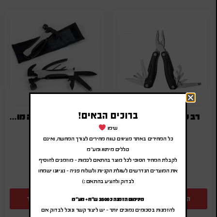
ברוכים הבאים!
רב כלי ממותג במארז
פלייר ופטיש מפלדה מושחמת
שימו
₪
28.00
-
₪
33.60
₪
45.00
-
₪
54.00
(לפני מע"מ)
(לפני מע"מ)
כל המחירים באתר מציגים טווח מחירים לצורך המחשה, ואינם
כוללים מיתוג ומע"מ
SA-1138
SA-3317
לקבלת המחיר הסופי לכל מוצר בהתאם לכמות – מוזמנים להוסיף
את המוצרים הנדרשים לעגלת הקניות ולשלוח פניה – נציגנו ישמחו
לבדוק ולהציע בהתאם :)
הוספה להצעת מחיר
הוספה להצעת מחיר
מינימום הזמנה כ 3500 ש"ח + מע"מ
להזמנות בסכומים נמוכים יותר – יש ליצור קשר ונוכל לבדוק אם