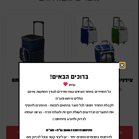
ברוכים הבאים!
צידנית טרולי עם כלים ל- 4 סועדים
טרולי צידנית ממותג
שימו
₪
64.00
-
₪
76.80
₪
225.00
-
₪
270.00
כל המחירים באתר מציגים טווח מחירים לצורך המחשה, ואינם
(לפני מע"מ)
(לפני מע"מ)
כוללים מיתוג ומע"מ
SA-9664
SA-4088
לקבלת המחיר הסופי לכל מוצר בהתאם לכמות – מוזמנים להוסיף
את המוצרים הנדרשים לעגלת הקניות ולשלוח פניה – נציגנו ישמחו
לבדוק ולהציע בהתאם :)
מינימום הזמנה כ 3500 ש"ח + מע"מ
הוספה להצעת מחיר
הוספה להצעת מחיר
להזמנות בסכומים נמוכים יותר – יש ליצור קשר ונוכל לבדוק אם