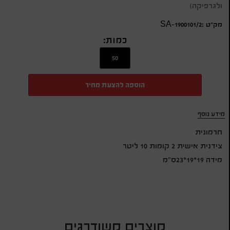
ולגרפיקה)
מק״ט :SA-1900101/2
כמות:
הוספה להצעת מחיר
מידע נוסף
חרמונית
צידנית אישית 2 קומות 10 ליטר
מידה 19*19*23ס"מ
מוצרים משודרגים