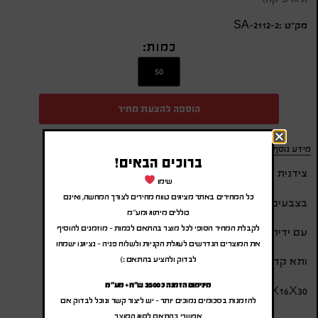
מק״ט :SA-2112-2
כמות:
הוספה להצעת מחיר
מידע נוסף
ברוכים הבאים!
צידנית מעוצבת יוקרתית
שימו
כל המחירים באתר מציגים טווח מחירים לצורך המחשה, ואינם
בצבעים מטאלים
כוללים מיתוג ומע"מ
לקבלת המחיר הסופי לכל מוצר בהתאם לכמות – מוזמנים להוסיף
עם ידית אחיזה, תא גדול
את המוצרים הנדרשים לעגלת הקניות ולשלוח פניה – נציגנו ישמחו
לבדוק ולהציע בהתאם :)
ותא קדמי בחזית
מינימום הזמנה כ 3500 ש"ח + מע"מ
29X16X30
להזמנות בסכומים נמוכים יותר – יש ליצור קשר ונוכל לבדוק אם
אפשרי בהתאם לסוג המוצר