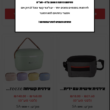
מינימום הזמנה כ 3500 ש"ח + מע"מ
להזמנות בסכומים נמוכים יותר – יש ליצור קשר ונוכל לבדוק אם
אפשרי בהתאם לסוג המוצר
הוספה להצעת מחיר
הוספה להצעת מחיר
מחכים ומצפים להתרשמותכם !
צידנית אישית עם ידית נשיאה
צידנית קשיחה Retro-Freeze
₪
140.00
-
₪
168.00
₪
18.00
-
₪
21.60
(לפני מע"מ)
(לפני מע"מ)
SA-3020-1
SA-3095