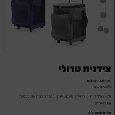
צידנית טרולי
₪
95.00
-
₪
114.00
(לפני מע"מ)
(לא כולל מיתוג, מחיר המיתוג יינתן בנפרד בהתאם לכמות
ולגרפיקה)
מק״ט :SA-4080