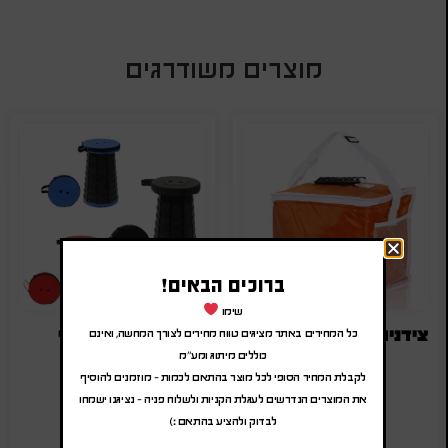
מוצרים משודרגים
ברוכים הבאים!
שימו
צידנית משפחתית ממותגת
כיסא טלסקופי
כל המחירים באתר מציגים טווח מחירים לצורך המחשה, ואינם
כוללים מיתוג ומע"מ
₪
40.00
-
₪
48.00
₪
27.00
-
₪
32.40
לקבלת המחיר הסופי לכל מוצר בהתאם לכמות – מוזמנים להוסיף
(לפני מע"מ)
(לפני מע"מ)
את המוצרים הנדרשים לעגלת הקניות ולשלוח פניה – נציגנו ישמחו
SA-1506044
SA-4013
לבדוק ולהציע בהתאם :)