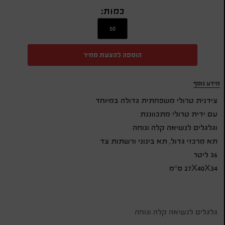
כמות:
הוספה להצעת מחיר
מידע נוסף
צידנית טרולי משפחתית גדולה במיוחד
עם ידית טרולי מתכווננת
וגלגלים לנשיאה קלה ונוחה
תא מרכזי גדול, תא בינוני ורשתות צד
36 ליטר
27X40X34 ס"מ
גלגלים לנשיאה קלה ונוחה