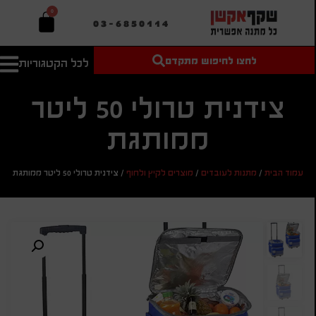
0
03-6850114
לחצו לחיפוש מתקדם
לכל הקטגוריות
טקסט חופשי
מחיר מיני'
חיפוש
לחיפוש
בהתאמה
צידנית טרולי 50 ליטר
אישית
ממותגת
מחיר מקס'
חיפוש
עמוד הבית
/
מתנות לעובדים
/
מוצרים לקיץ ולחוף
/
צידנית טרולי 50 ליטר ממותגת