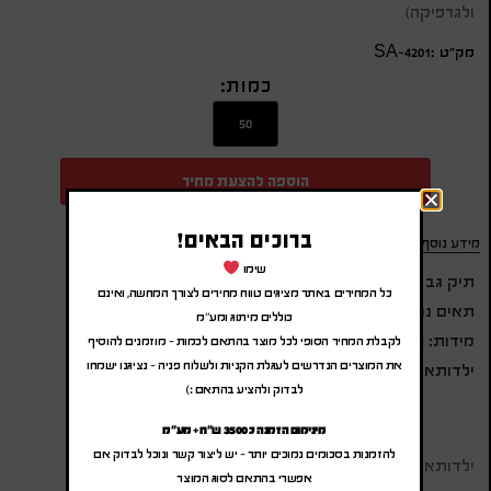
ולגרפיקה)
מק״ט :SA-4201
כמות:
הוספה להצעת מחיר
ברוכים הבאים!
מידע נוסף
שימו
תיק גב איכותי עם שקית שתיה 2 ליטר
כל המחירים באתר מציגים טווח מחירים לצורך המחשה, ואינם
תאים נוספים לאחסון
כוללים מיתוג ומע"מ
מידות: 46X28 ס"מ
לקבלת המחיר הסופי לכל מוצר בהתאם לכמות – מוזמנים להוסיף
את המוצרים הנדרשים לעגלת הקניות ולשלוח פניה – נציגנו ישמחו
ילדותא
לבדוק ולהציע בהתאם :)
מינימום הזמנה כ 3500 ש"ח + מע"מ
להזמנות בסכומים נמוכים יותר – יש ליצור קשר ונוכל לבדוק אם
ילדותא
אפשרי בהתאם לסוג המוצר