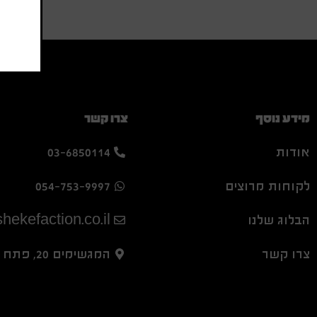
מידע נוסף
צרו קשר
אודות
03-6850114
לקוחות מרוצים
054-753-9997
הבלוג שלנו
hekefaction.co.il
צרו קשר
המגשימים 20, פתח תקווה