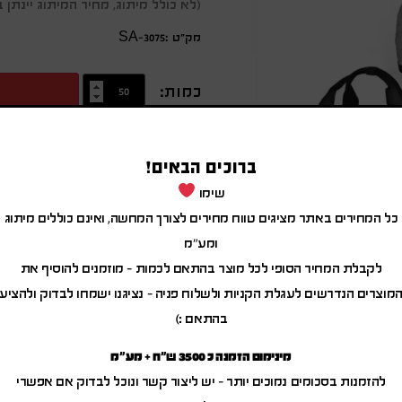
(לא כולל מיתוג, מחיר המיתוג יינת
מק״ט :SA-3075
כמות:
מידע נוסף
ברוכים הבאים!
תיק ספורט בד משולב שני גוונים.
שימו
כל המחירים באתר מציגים טווח מחירים לצורך המחשה, ואינם כוללים מיתוג
כיס קידמי עם רוכסן
ומע"מ
שתי ידיות אחיזה.
רצועת כתף ניתנת לניתוק.
לקבלת המחיר הסופי לכל מוצר בהתאם לכמות – מוזמנים להוסיף את
מידות: 19.00×25.00×45.00 ס”מ.
מוצרים הנדרשים לעגלת הקניות ולשלוח פניה – נציגנו ישמחו לבדוק ולהציע
בהתאם :)
כיס קידמי עם רוכסן
מינימום הזמנה כ 3500 ש"ח + מע"מ
להזמנות בסכומים נמוכים יותר – יש ליצור קשר ונוכל לבדוק אם אפשרי