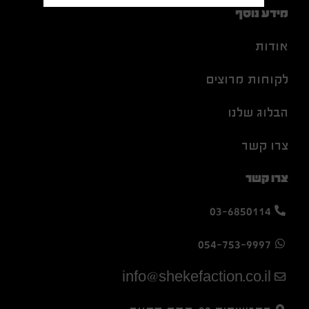
מידע נוסף
אודות
לקוחות מרוצים
הבלוג שלנו
צרו קשר
צרו קשר
03-6850114
054-753-9997
info@shekefaction.co.il