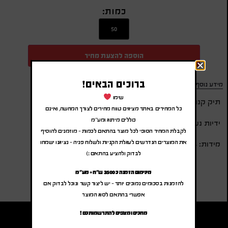
כמות:
הוספה להצעת מחיר
ברוכים הבאים!
מידע נוסף
שימו
תיק קנווס עבה
כל המחירים באתר מציגים טווח מחירים לצורך המחשה, ואינם
כוללים מיתוג ומע"מ
ידיות נשיאה רחבות לכתף
לקבלת המחיר הסופי לכל מוצר בהתאם לכמות – מוזמנים להוסיף
את המוצרים הנדרשים לעגלת הקניות ולשלוח פניה – נציגנו ישמחו
מידות: 14*35*52 ס”מ
לבדוק ולהציע בהתאם :)
מינימום הזמנה כ 3500 ש"ח + מע"מ
להזמנות בסכומים נמוכים יותר – יש ליצור קשר ונוכל לבדוק אם
אפשרי בהתאם לסוג המוצר
מחכים ומצפים להתרשמותכם !