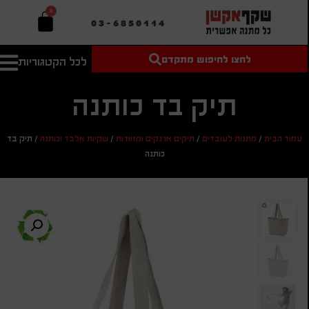
0
03-6850114
לחצו לחיפוש מתקדם
לכל הקטגוריות
טקסט חופשי
מחיר מיני'
חיפוש
לחיפוש
בהתאמה
תיק בד כותנה
אישית
מחיר מקס'
עמוד הבית
/
מתנות לעובדים
/
תיקים ארנקים ומזוודות
/
שקיות אלבד וכותנה
/
תיק בד
חיפוש
כותנה