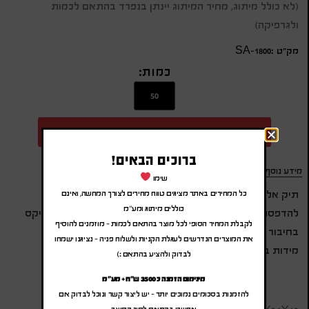
(לא כולל מיתוג, מחיר המיתוג יינתן בנפרד בהתאם לכמות
ולגרפיקה)
מק״ט :SA-1800
כמות:
הוספה להצעת מחיר
ברוכים הבאים!
מידע נוסף
שימו
תיק אלבד סופר רחב נפח 13,
כל המחירים באתר מציגים טווח מחירים לצורך המחשה, ואינם
כוללים מיתוג ומע"מ
להדפסת סובלימציה מחומר ממוחזר 100 גרם איכותי ,תפר איקס
לקבלת המחיר הסופי לכל מוצר בהתאם לכמות – מוזמנים להוסיף
בחיבור הידיות לחיזוק
את המוצרים הנדרשים לעגלת הקניות ולשלוח פניה – נציגנו ישמחו
מידות בס"מ: 45X34X13
לבדוק ולהציע בהתאם :)
מינימום הזמנה כ 3500 ש"ח + מע"מ
להזמנות בסכומים נמוכים יותר – יש ליצור קשר ונוכל לבדוק אם