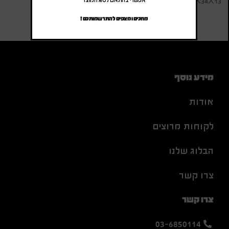
45X34X13 ס"מ
אפשרי בהתאם לסוג המוצר
מחכים ומצפים להתרשמותכם !
מידע נוסף
אודות
לקוחות מרוצים
הבלוג שלנו
צרו קשר
צרו קשר
03-6850114